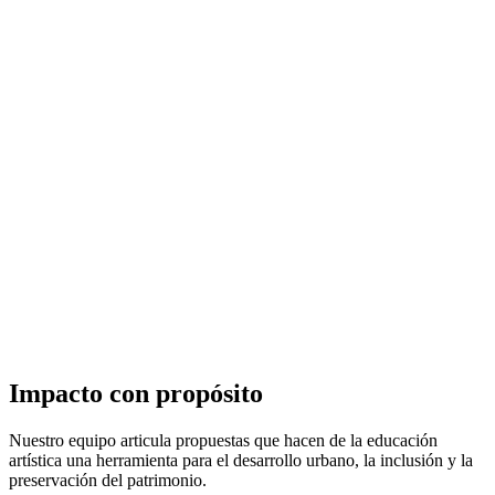
Evento o dato historico
1991
Lorem ipsum dolor sit amet, consectetur adipiscing elit. Ipsum
elementum pharetra elementum iaculis consequat. Lectus leo egestas
mauris amet.
Contáctanos
Impacto con propósito
Nuestro equipo articula propuestas que hacen de la educación
artística una herramienta para el desarrollo urbano, la inclusión y la
preservación del patrimonio.